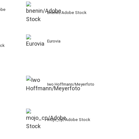
obe
bnenin/Adobe Stock
Eurovia
ock
Iwo Hoffmann/Meyerfoto
mojo_cp/Adobe Stock