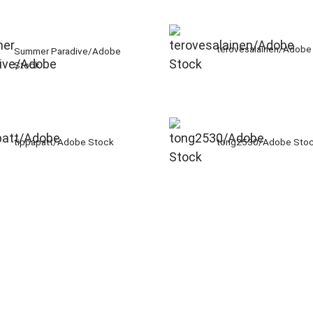
terovesalainen/Adobe
Summer Paradive/Adobe
Stock
tippapatt/Adobe Stock
tong2530/Adobe Sto