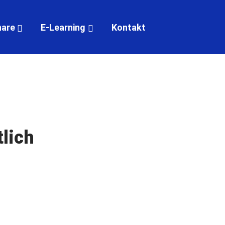
Navigation überspringen
Cookie-Einstellungen
nare
E-Learning
Kontakt
tlich