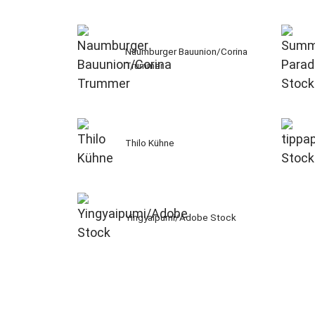
Naumburger Bauunion/Corina
Trummer
Thilo Kühne
Yingyaipumi/Adobe Stock