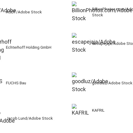
BillionPhotos.com/Ad
ASDF/Adobe Stock
Stock
escapejaja/Adobe St
Echterhoff Holding GmbH
FUCHS Bau
goodluz/Adobe Stock
KAFRIL
Jacob Lund/Adobe Stock