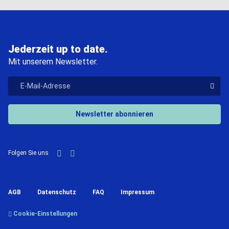
Jederzeit up to date.
Mit unserem Newsletter.
"E-Mail-Adresse
Der V
Newsletter abonnieren
LinkedIn
YouTube
Folgen Sie uns
AGB
Datenschutz
FAQ
Impressum
Cookie-Einstellungen