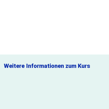
Sie möchten das Seminar als Inhouse-Schulung in
Ihrem Unternehmen vor Ort buchen? Nutzen Sie dazu
gerne unsere Online-Anfrage!
Jetzt anfragen
Weitere Informationen zum Kurs
FAQ