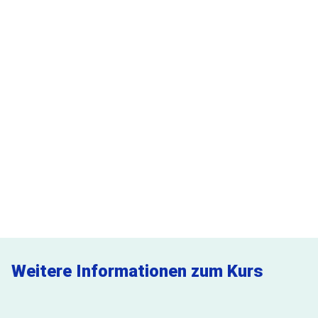
DATUM
Dienstag, 15.09.2026
09:00 Uhr - 13:00 Uhr
PREISE
345,00 €
pro Person
295,00 €
Mitgliedspreis pro Person
Jetzt buchen
15 freie Plätze verfügbar
Weitere Informationen zum Kurs