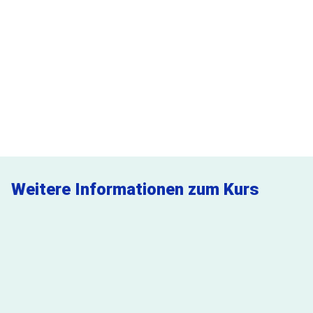
Sie möchten das Seminar als Inhouse-Schulung in
Ihrem Unternehmen vor Ort buchen? Nutzen Sie dazu
gerne unsere Online-Anfrage!
Jetzt anfragen
Weitere Informationen zum Kurs
FAQ