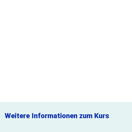
539,00 €
pro Person
439,00 €
Mitgliedspreis pro Person
ORT
Bauindustrieverband Ost e. V.
Karl-Marx-Str. 27
14482 Potsdam
Jetzt buchen
15 freie Plätze verfügbar
Weitere Informationen zum Kurs