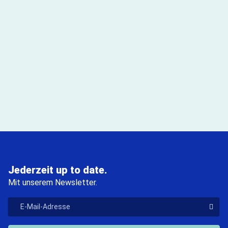
Jederzeit up to date.
Mit unserem Newsletter.
"E-Mail-Adresse
Der V